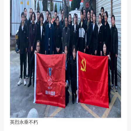
英烈永垂不朽